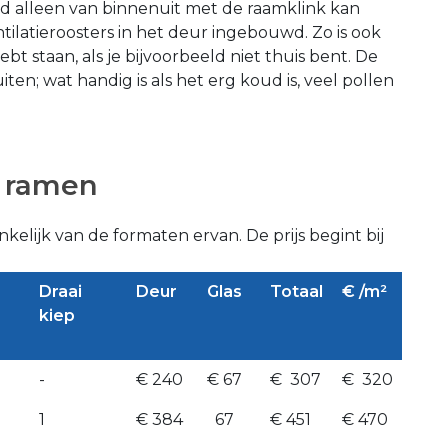
and alleen van binnenuit met de raamklink kan
ilatieroosters in het deur ingebouwd. Zo is ook
bt staan, als je bijvoorbeeld niet thuis bent. De
uiten; wat handig is als het erg koud is, veel pollen
n ramen
nkelijk van de formaten ervan. De prijs begint bij
Draai
Deur
Glas
Totaal
€ /m²
kiep
-
€ 240
€ 67
€ 307
€ 320
1
€ 384
67
€ 451
€ 470