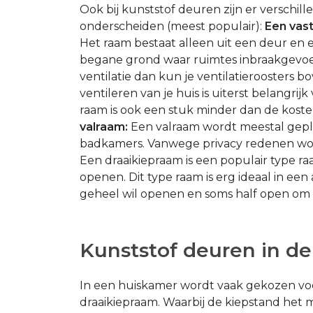
Ook bij kunststof deuren zijn er verschil
onderscheiden (meest populair):
Een vast
Het raam bestaat alleen uit een deur en ee
begane grond waar ruimtes inbraakgevoeli
ventilatie dan kun je ventilatieroosters 
ventileren van je huis is uiterst belangri
raam is ook een stuk minder dan de koste
valraam:
Een valraam wordt meestal gepl
badkamers. Vanwege privacy redenen wo
Een draaikiepraam is een populair type raam
openen. Dit type raam is erg ideaal in een
geheel wil openen en soms half open om 
Kunststof deuren in d
In een huiskamer wordt vaak gekozen vo
draaikiepraam. Waarbij de kiepstand het