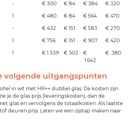
-
€ 300
€ 84
€ 384
€ 320
1
€ 480
€ 84
€ 564
€ 470
-
€ 432
€ 151
€ 583
€ 270
1
€ 756
€ 151
€ 907
€ 420
1
€ 1.339
€ 302
€
€ 380
1.642
de volgende uitgangspunten
iel in wit met HR++ dubbel glas. De kosten zijn
e je de glas prijs (leveringskosten), dan de
t glas en vervolgens de totaalkosten. Als laatste
of deuren prijs. Laten we een zijstap maken naar