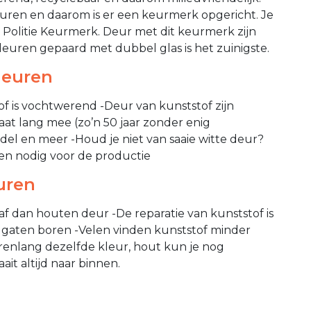
ren en daarom is er een keurmerk opgericht. Je
 Politie Keurmerk. Deur met dit keurmerk zijn
deuren gepaard met dubbel glas is het zuinigste.
deuren
of is vochtwerend -Deur van kunststof zijn
at lang mee (zo’n 50 jaar zonder enig
odel en meer -Houd je niet van saaie witte deur?
en nodig voor de productie
uren
af dan houten deur -De reparatie van kunststof is
n gaten boren -Velen vinden kunststof minder
jarenlang dezelfde kleur, hout kun je nog
it altijd naar binnen.