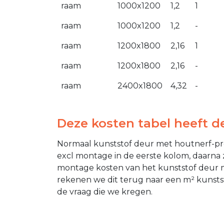
raam
1000x1200
1,2
1
raam
1000x1200
1,2
-
raam
1200x1800
2,16
1
raam
1200x1800
2,16
-
raam
2400x1800
4,32
-
Deze kosten tabel heeft 
Normaal kunststof deur met houtnerf-prof
excl montage in de eerste kolom, daarna zi
montage kosten van het kunststof deur me
rekenen we dit terug naar een m² kunstst
de vraag die we kregen.