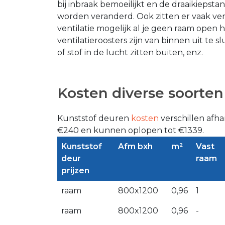
bij inbraak bemoeilijkt en de draaikiepst
worden veranderd. Ook zitten er vaak vent
ventilatie mogelijk al je geen raam open he
ventilatieroosters zijn van binnen uit te sl
of stof in de lucht zitten buiten, enz.
Kosten diverse soorte
Kunststof deuren
kosten
verschillen afha
€240 en kunnen oplopen tot €1339.
Kunststof
Afm bxh
m²
Vast
deur
raam
prijzen
raam
800x1200
0,96
1
raam
800x1200
0,96
-