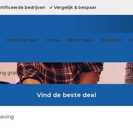
tificeerde bedrijven
Vergelijk & bespaar
Draaikiep deur
Online
Beste merk
Duitsland
O
g gratis offertes & bespaar !
Vind de beste deal
geving