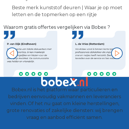
Beste merk kunststof deuren | Waar je op moet
letten en de topmerken op een rijtje
Waarom gratis offertes vergelijken via Bobex ?
Bobex.nl is het platform waar particulieren en
bedrijven eenvoudig vakmannen en leveranciers
vinden. Of het nu gaat om kleine herstellingen,
grote renovaties of zakelijke diensten: wij brengen
vraag en aanbod efficiënt samen.