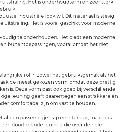
e uitstraling. Het is onderhoudsarm en zeer sterk,
gebruik.
uuste, industriële look wil. Dit materiaal is stevig,
ere uitstraling. Het is vooral geschikt voor moderne
envoudig te onderhouden. Het biedt een moderne
n- en buitentoepassingen, vooral omdat het niet
g
langrijke rol in zowel het gebruiksgemak als het
s vaak de meest gekozen vorm, omdat deze prettig
kken is. Deze vorm past ook goed bij verschillende
hoekige leuning geeft daarentegen een strakkere en
der comfortabel zijn om vast te houden.
alleen passen bij je trap en interieur, maar ook
an een doorlopende leuning die over de hele
kingen, zodat je overal voldoende houvast hebt.