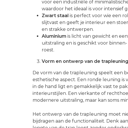
voor een industriële of minimalistisch
waardoor het ideaal is voor intensief 
Zwart staal
is perfect voor wie een rob
slijtvast en geeft je interieur een sto
en strakke ontwerpen.
Aluminium
is licht van gewicht en e
uitstraling en is geschikt voor binne
roest.
Vorm en ontwerp van de trapleunin
De vorm van de trapleuning speelt een be
esthetische aspect. Een ronde leuning i
in de hand ligt en gemakkelijk vast te pa
interieurstijlen. Een vierkante of recht
modernere uitstraling, maar kan soms min
Het ontwerp van de trapleuning moet niet 
bijdragen aan de functionaliteit. Denk a
lengte van de trap loopt zonder onderbre