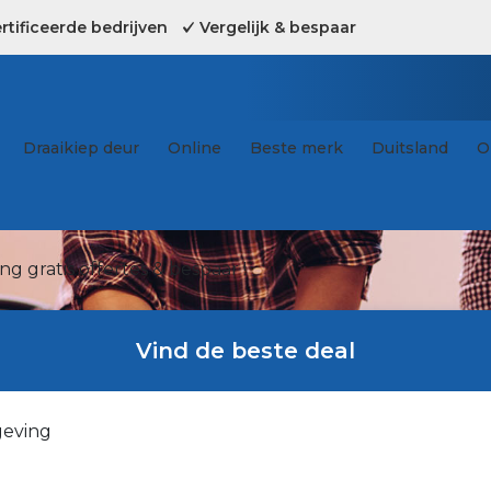
tificeerde bedrijven
Vergelijk & bespaar
Draaikiep deur
Online
Beste merk
Duitsland
O
g gratis offertes & bespaar !
Vind de beste deal
geving