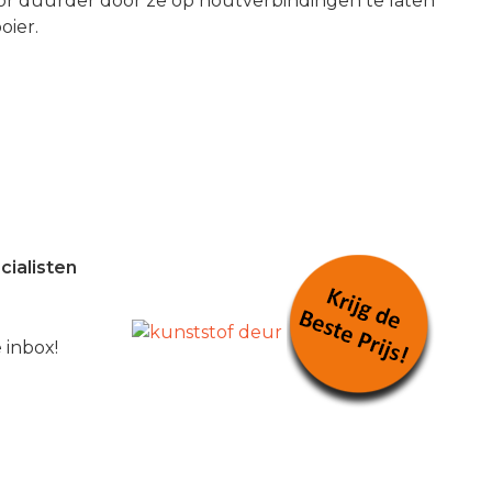
door duurder door ze op houtverbindingen te laten
oier.
cialisten
 inbox!