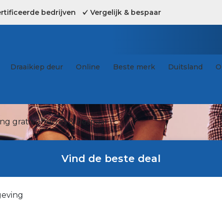
tificeerde bedrijven
Vergelijk & bespaar
Draaikiep deur
Online
Beste merk
Duitsland
O
g gratis offertes & bespaar !
Vind de beste deal
geving