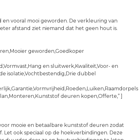
 en vooral mooi geworden. De verkleuring van
eter afstand ziet niemand dat het geen hout is.
deren,Mooier geworden,Goedkoper
d,Vormvast,Hang en sluitwerk,Kwaliteit,Voor- en
 isolatie,Vochtbestendig,Drie dubbel
lijk,Garantie,Vormvrijheid,Roeden,Luiken,Raamdorpels
an,Monteren,Kunststof deuren kopen,Offerte,” ]
 voor mooie en betaalbare kunststof deuren zodat
af. Let ook speciaal op de hoekverbindingen. Deze